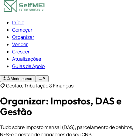
Início
Começar
Organizar
Vender
Crescer
Atualizações
Guias de Apoio
Modo escuro
📋 Gestão, Tributação & Finanças
Organizar: Impostos, DAS e
Gestão
Tudo sobre imposto mensal (DAS), parcelamento de débitos,
NFS-e e gestão de obrigações do seu CNPJ.