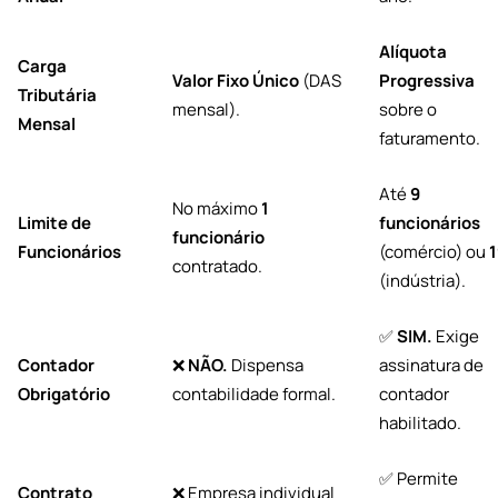
Alíquota
Carga
Valor Fixo Único
(DAS
Progressiva
Tributária
mensal).
sobre o
Mensal
faturamento.
Até
9
No máximo
1
Limite de
funcionários
funcionário
Funcionários
(comércio) ou
1
contratado.
(indústria).
✅
SIM.
Exige
Contador
❌
NÃO.
Dispensa
assinatura de
Obrigatório
contabilidade formal.
contador
habilitado.
✅ Permite
Contrato
❌ Empresa individual