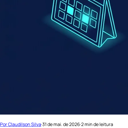
Por Claudilson Silva
·
31 de mai. de 2026
·
2 min de leitura