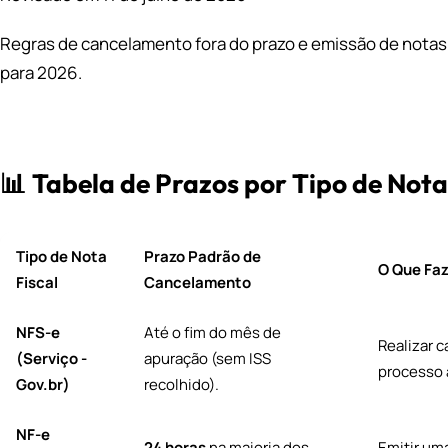
Regras de cancelamento fora do prazo e emissão de notas
para 2026.
📊 Tabela de Prazos por Tipo de Nota
Tipo de Nota
Prazo Padrão de
O Que Faz
Fiscal
Cancelamento
NFS-e
Até o fim do mês de
Realizar 
(Serviço -
apuração (sem ISS
processo 
Gov.br)
recolhido).
NF-e
24 horas
na maioria dos
Emitir um