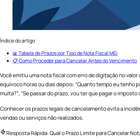
Índice do artigo
📊 Tabela de Prazos por Tipo de Nota Fiscal MEI
📋 Como Proceder para Cancelar Antes do Vencimento
Você emitiu uma nota fiscal com erro de digitação no valor
equívoco horas ou dias depois:
“Quanto tempo eu tenho par
multa?”
,
“Se passar do prazo, vou ter que pagar o imposto
Conhecer os prazos legais de cancelamento evita a incidê
vendas ou serviços não realizados.
Resposta Rápida: Qual o Prazo Limite para Cancelar Not