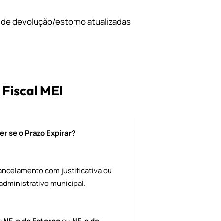
 de devolução/estorno atualizadas
 Fiscal MEI
er se o Prazo Expirar?
cancelamento com justificativa ou
administrativo municipal.
a
NF-e de Estorno
ou
NF-e de